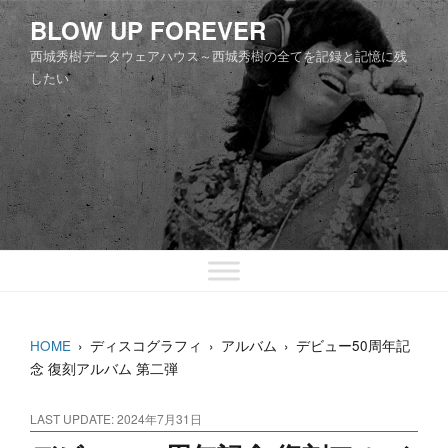
コ
BLOW UP FOREVER
ン
西城秀樹データウェアハウス～西城秀樹の全てを記録と記憶に残
テ
したい
ン
ツ
へ
ス
キ
ッ
プ
HOME
›
ディスコグラフィ
›
アルバム
›
デビュー50周年記
念 復刻アルバム 第二弾
LAST UPDATE: 2024年7月31日