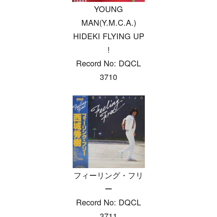
YOUNG
MAN(Y.M.C.A.)
HIDEKI FLYING UP
!
Record No: DQCL
3710
フィーリング・フリ
ー
Record No: DQCL
3711