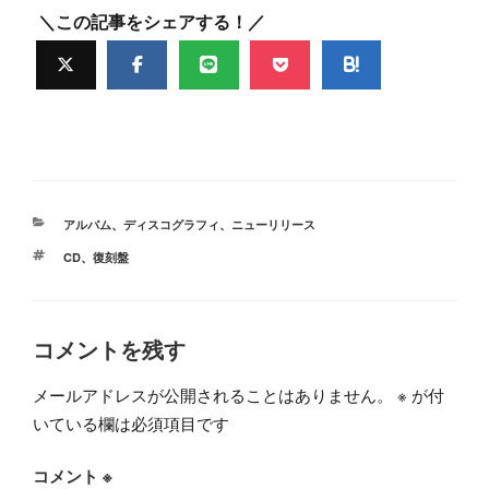
＼この記事をシェアする！／
カ
アルバム
、
ディスコグラフィ
、
ニューリリース
テ
タ
CD
、
復刻盤
ゴ
グ
リ
ー
コメントを残す
メールアドレスが公開されることはありません。
※
が付
いている欄は必須項目です
コメント
※