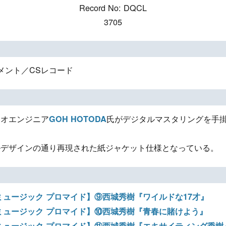
Record No: DQCL
3705
メント／CSレコード
ジオエンジニア
氏がデジタルマスタリングを手掛け
GOH HOTODA
ルデザインの通り再現された紙ジャケット仕様となっている。
ス ミュージック プロマイド】⑨西城秀樹『ワイルドな17才』
ス ミュージック プロマイド】⑩西城秀樹『青春に賭けよう』
ス ミュージック プロマイド】⑪西城秀樹『エキサイティング秀樹