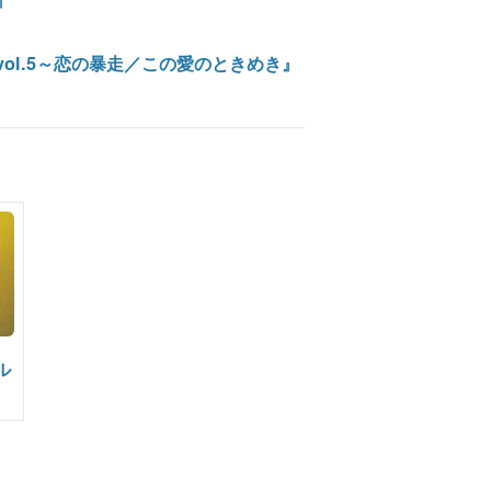
vol.5～恋の暴走／この愛のときめき』
ル