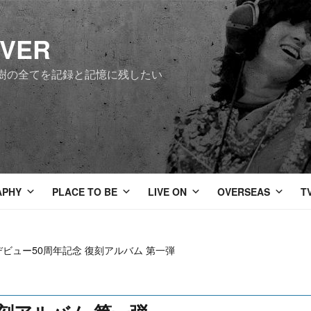
EVER
樹の全てを記録と記憶に残したい
APHY
PLACE TO BE
LIVE ON
OVERSEAS
T
デビュー50周年記念 復刻アルバム 第一弾