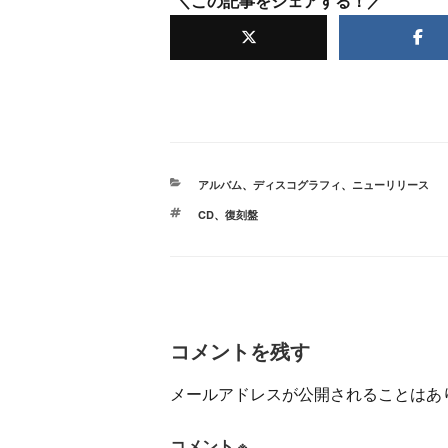
＼この記事をシェアする！／
カ
アルバム
、
ディスコグラフィ
、
ニューリリース
テ
タ
CD
、
復刻盤
ゴ
グ
リ
ー
コメントを残す
メールアドレスが公開されることはあ
コメント
※