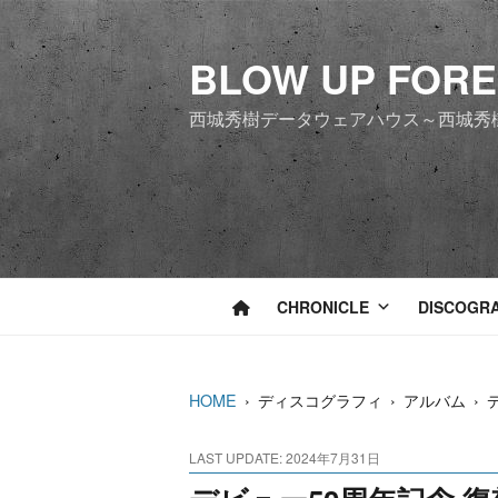
コ
ン
BLOW UP FOR
テ
ン
西城秀樹データウェアハウス～西城秀
ツ
へ
ス
キ
ッ
プ
CHRONICLE
DISCOGR
HOME
›
ディスコグラフィ
›
アルバム
›
LAST UPDATE: 2024年7月31日