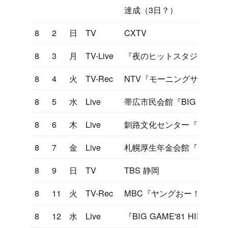
達成（3日？）
8
2
日
TV
CXTV
8
3
月
TV-Live
『夜のヒットスタジオ』セ
8
4
火
TV-Rec
NTV『モーニングサラダ』
8
5
水
Live
帯広市民会館『BIG GAME'81
8
6
木
Live
釧路文化センター『BIG GAME
8
7
金
Live
札幌厚生年金会館『BIG GAME
8
9
日
TV
TBS 静岡
8
11
火
TV-Rec
MBC『ヤングおー！おー！
8
12
水
Live
『BIG GAME'81 HID