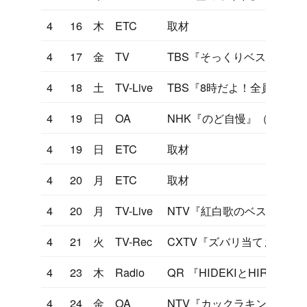
4
16
木
ETC
取材
4
17
金
TV
TBS『そっくりベスト10』
4
18
土
TV-Live
TBS『8時だよ！全員集合』
4
19
日
OA
NHK『のど自慢』（神奈川
4
19
日
ETC
取材
4
20
月
ETC
取材
4
20
月
TV-Live
NTV『紅白歌のベストテン
4
21
火
TV-Rec
CXTV『ズバリ当てましょ
4
23
木
Radio
QR 『HIDEKIとHIRO
4
24
金
OA
NTV『カックラキン大放送