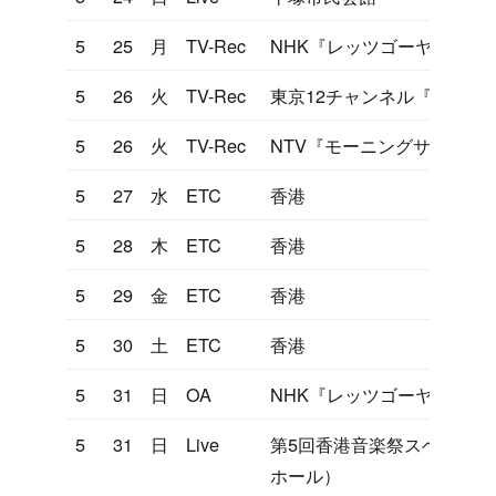
5
25
月
TV-Rec
NHK『レッツゴーヤング』
5
26
火
TV-Rec
東京12チャンネル『ヤンヤ
5
26
火
TV-Rec
NTV『モーニングサラダ』
5
27
水
ETC
香港
5
28
木
ETC
香港
5
29
金
ETC
香港
5
30
土
ETC
香港
5
31
日
OA
NHK『レッツゴーヤング』
5
31
日
Live
第5回香港音楽祭スベシャ
ホール）