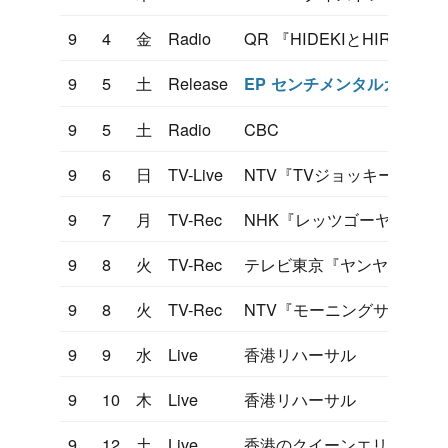
9
4
金
Radio
QR 『HIDEKIとHIRO
9
5
土
Release
EP センチメンタルガール
9
5
土
Radio
CBC
9
6
日
TV-Live
NTV『TVジョッキー』
9
7
月
TV-Rec
NHK『レッツゴーヤング』
9
8
火
TV-Rec
テレビ東京『ヤンヤン歌う
9
8
火
TV-Rec
NTV『モーニングサラダ』
9
9
水
Live
香港リハーサル
9
10
木
Live
香港リハーサル
9
12
土
Live
香港のクイーンエリザベス