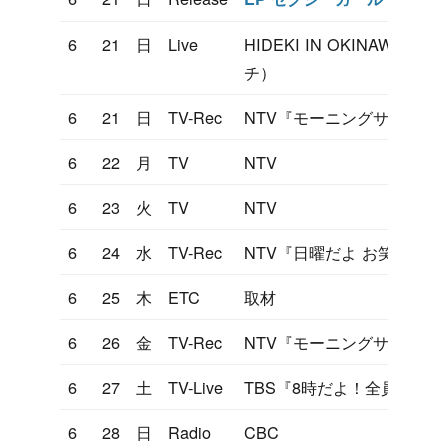
6
21
日
Live
HIDEKI IN OKINAWA
チ）
6
21
日
TV-Rec
NTV『モーニングサラダ』
6
22
月
TV
NTV
6
23
火
TV
NTV
6
24
水
TV-Rec
NTV『日曜だよ お笑い劇場
6
25
木
ETC
取材
6
26
金
TV-Rec
NTV『モーニングサラダ』
6
27
土
TV-Live
TBS『8時だよ！全員集合』
6
28
日
Radio
CBC