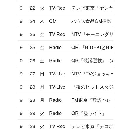
9
22
火
TV-Rec
テレビ東京『ヤンヤン歌う
9
24
木
CM
ハウス食品CM撮影
9
25
金
TV-Rec
NTV『モーニングサラダ』
9
25
金
Radio
QR 『HIDEKIとHIRO
9
26
土
Radio
QR『歌謡選抜』（名古屋）
9
27
日
TV-Live
NTV『TVジョッキー』
9
28
月
TV-Live
『夜のヒットスタジオ』セ
9
28
月
Radio
FM東京『歌謡パレード』
9
29
火
Radio
QR『昼ワイド』
9
29
火
TV-Rec
テレビ東京『デコボコ大学