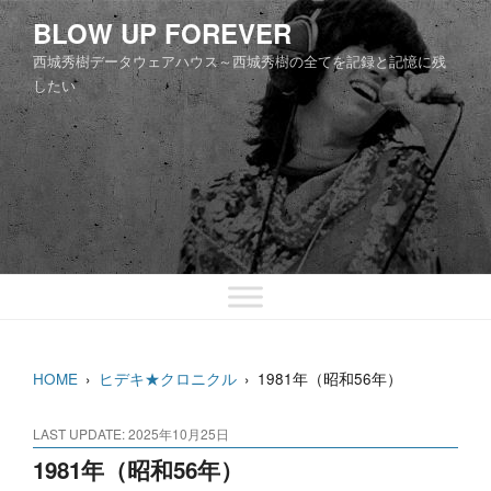
コ
BLOW UP FOREVER
ン
西城秀樹データウェアハウス～西城秀樹の全てを記録と記憶に残
テ
したい
ン
ツ
へ
ス
キ
ッ
プ
HOME
›
ヒデキ★クロニクル
›
1981年（昭和56年）
LAST UPDATE: 2025年10月25日
1981年（昭和56年）