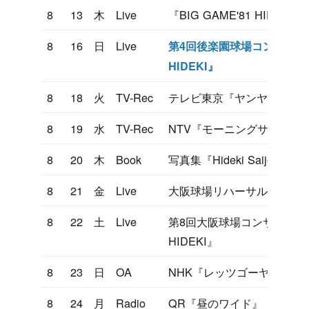
8
13
木
Live
『BIG GAME'81 HIDE
8
16
日
Live
第4回後楽園球場コンサート『B
HIDEKI』
8
18
火
TV-Rec
テレビ東京『ヤンヤン歌う
8
19
水
TV-Rec
NTV『モーニングサラダ』
8
20
木
Book
写真集『Hideki Saijo
8
21
金
Live
大阪球場リハーサル
8
22
土
Live
第8回大阪球場コンサート『BIG
HIDEKI』
8
23
日
OA
NHK『レッツゴーヤング』
8
24
月
Radio
QR『昼のワイド』