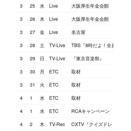
3
25
水
Live
大阪厚生年金会館
3
26
木
Live
大阪厚生年金会館
3
27
金
Live
名古屋
3
28
土
TV-Live
TBS『8時だよ！全員集合
3
29
日
TV-Live
『東京音楽祭』
3
30
月
ETC
取材
3
31
火
ETC
取材
4
1
水
ETC
取材
4
1
水
ETC
RCAキャンペーン
4
2
木
TV-Rec
CXTV『クイズドレミファ