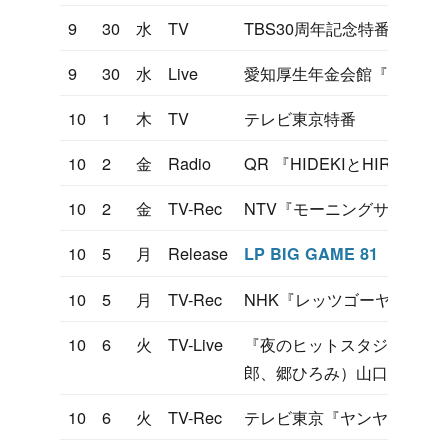
9
30
水
TV
TBS30周年記念特番
9
30
水
Live
愛知厚生年金会館『Hideki Saijo
10
1
木
TV
テレビ東京特番
10
2
金
Radio
QR 『HIDEKIとHIRO
10
2
金
TV-Rec
NTV『モーニングサラダ』
10
5
月
Release
LP BIG GAME 81
10
5
月
TV-Rec
NHK『レッツゴーヤング』
10
6
火
TV-Live
『夜のヒットスタジオ』マイウ
郎、郷ひろみ）山口百恵引
10
6
火
TV-Rec
テレビ東京『ヤンヤン歌う