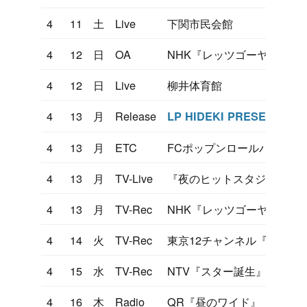
4
11
土
Live
下関市民会館
4
12
日
OA
NHK『レッツゴーヤング』
4
12
日
Live
柳井体育館
4
13
月
Release
LP HIDEKI PRESENT 30
4
13
月
ETC
FCポップンロールパーティ
4
13
月
TV-Live
『夜のヒットスタジオ』リ
4
13
月
TV-Rec
NHK『レッツゴーヤング』
4
14
火
TV-Rec
東京12チャンネル『ヤンヤ
4
15
水
TV-Rec
NTV『スター誕生』
4
16
木
Radio
QR『昼のワイド』