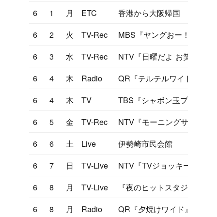
6
1
月
ETC
香港から大阪帰国
6
2
火
TV-Rec
MBS『ヤングおー！おー！
6
3
水
TV-Rec
NTV『日曜だよ お笑い劇場
6
4
木
Radio
QR『テルテルワイド』
6
4
木
TV
TBS『シャボン玉プレゼン
6
5
金
TV-Rec
NTV『モーニングサラダ』
6
6
土
Live
伊勢崎市民会館
6
7
日
TV-Live
NTV『TVジョッキー』
6
8
月
TV-Live
『夜のヒットスタジオ』セ
6
8
月
Radio
QR『夕焼けワイド』