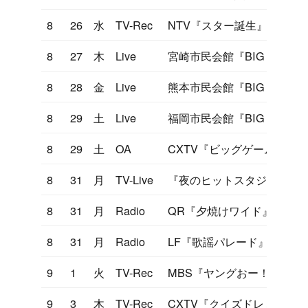
8
26
水
TV-Rec
NTV『スター誕生』
8
27
木
Live
宮崎市民会館『BIG GAME'81
8
28
金
Live
熊本市民会館『BIG GAME'81
8
29
土
Live
福岡市民会館『BIG GAME'81
8
29
土
OA
CXTV『ビッグゲーム81 
8
31
月
TV-Live
『夜のヒットスタジオ』セ
8
31
月
Radio
QR『夕焼けワイド』
8
31
月
Radio
LF『歌謡パレード』
9
1
火
TV-Rec
MBS『ヤングおー！おー！
9
3
木
TV-Rec
CXTV『クイズドレミファ