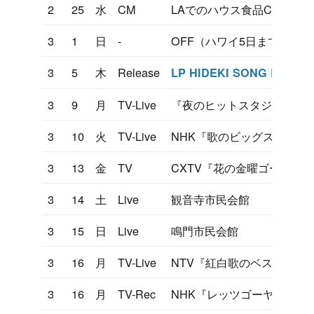
2
25
水
CM
LAでのハウス食品CM撮影
3
1
日
-
OFF（ハワイ5日まで）
3
5
木
Release
LP HIDEKI SONG BOOK
3
9
月
TV-Live
『夜のヒットスタジオ』リ
3
10
火
TV-Live
NHK『歌のビッグステージ
3
13
金
TV
CXTV『花の金曜ゴールデ
3
14
土
Live
観音寺市民会館
3
15
日
Live
鳴門市民会館
3
16
月
TV-Live
NTV『紅白歌のベストテン
3
16
月
TV-Rec
NHK『レッツゴーヤング』