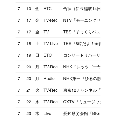
7
10
金
ETC
合宿（伊豆稲取14日まで）
7
17
金
TV-Rec
NTV『モーニングサラダ』
7
17
金
TV
TBS『そっくりベストテン
7
18
土
TV-Live
TBS『8時だよ！全員集合』
7
19
日
ETC
コンサートリハーサル
7
20
月
TV-Rec
NHK『レッツゴーヤング』
7
20
月
Radio
NHK第一『ひるの散歩道』
7
21
火
TV-Rec
東京12チャンネル『ヤンヤ
7
22
水
TV-Rec
CXTV『ミュージックフェ
7
23
木
Live
愛知勤労会館『BIG GAME'81