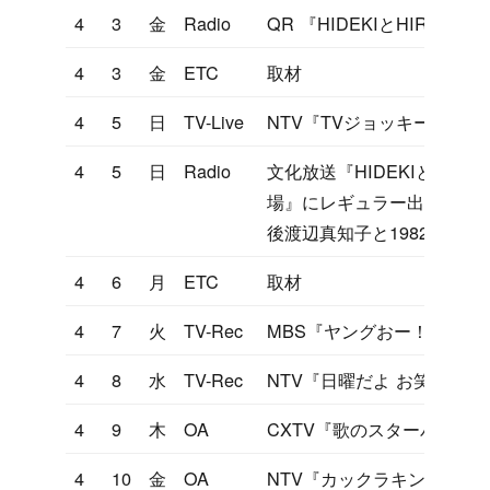
4
3
金
Radio
QR 『HIDEKIとHIRO
4
3
金
ETC
取材
4
5
日
TV-Live
NTV『TVジョッキー』
4
5
日
Radio
文化放送『HIDEKIとHIR
場』にレギュラー出演（太
後渡辺真知子と1982年3月2
4
6
月
ETC
取材
4
7
火
TV-Rec
MBS『ヤングおー！おー！
4
8
水
TV-Rec
NTV『日曜だよ お笑い劇場
4
9
木
OA
CXTV『歌のスターパレー
4
10
金
OA
NTV『カックラキン大放送