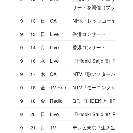
サートを開催（プラチナデ
9
13
日
OA
NHK『レッツゴーヤング』
9
13
日
Live
香港コンサート
9
14
月
Live
香港コンサート
9
16
水
Live
『Hideki Saijo '81 Rec
9
17
木
OA
NTV『歌のスターパレード
9
18
金
TV-Rec
NTV『モーニングサラダ』
9
18
金
Radio
QR 『HIDEKIとHIRO
9
20
日
Live
『Hideki Saijo '81 Rec
9
21
月
TV
テレビ東京『生き生き2時』