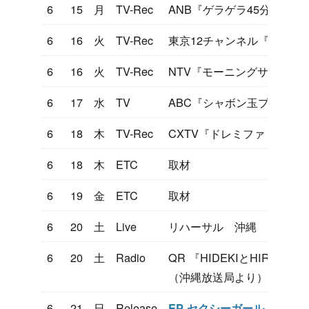
6
15
月
TV-Rec
ANB『ゲラゲラ45分』
6
16
火
TV-Rec
東京12チャンネル『凹凸大
6
16
火
TV-Rec
NTV『モーニングサラダ』
6
17
水
TV
ABC『シャボン玉プレゼン
6
18
木
TV-Rec
CXTV『ドレミファ・ドン』
6
18
木
ETC
取材
6
19
金
ETC
取材
6
20
土
Live
リハーサル 沖縄
6
20
土
Radio
QR 『HIDEKIとHIRO
（沖縄放送局より）
6
21
日
Release
EP セクシーガール