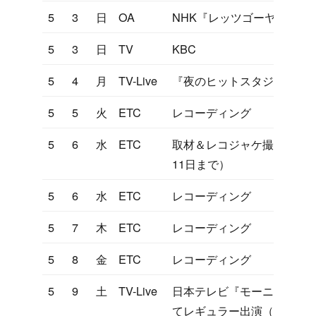
5
3
日
OA
NHK『レッツゴーヤング』
5
3
日
TV
KBC
5
4
月
TV-Live
『夜のヒットスタジオ』リ
5
5
火
ETC
レコーディング
5
6
水
ETC
取材＆レコジャケ撮影（グ
11日まで）
5
6
水
ETC
レコーディング
5
7
木
ETC
レコーディング
5
8
金
ETC
レコーディング
5
9
土
TV-Live
日本テレビ『モーニングサ
てレギュラー出演（85年3月