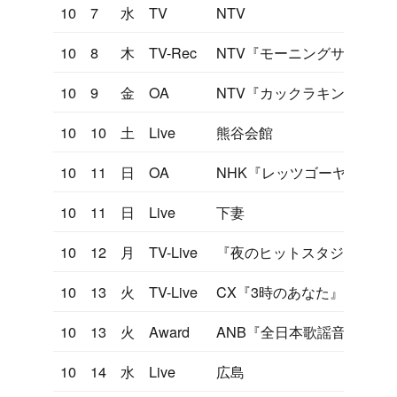
10
7
水
TV
NTV
10
8
木
TV-Rec
NTV『モーニングサラダ』
10
9
金
OA
NTV『カックラキン大放送
10
10
土
Live
熊谷会館
10
11
日
OA
NHK『レッツゴーヤング』
10
11
日
Live
下妻
10
12
月
TV-Live
『夜のヒットスタジオ』
10
13
火
TV-Live
CX『3時のあなた』
10
13
火
Award
ANB『全日本歌謡音楽祭』
10
14
水
Live
広島