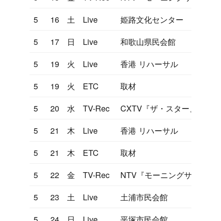
5
16
土
Live
姫路文化センター
5
17
日
Live
和歌山県民会館
5
19
火
Live
香港 リハーサル
5
19
火
ETC
取材
5
20
水
TV-Rec
CXTV『ザ・スター』
5
21
木
Live
香港 リハーサル
5
21
木
ETC
取材
5
22
金
TV-Rec
NTV『モーニングサラダ』
5
23
土
Live
土浦市民会館
5
24
日
Live
平塚市民会館