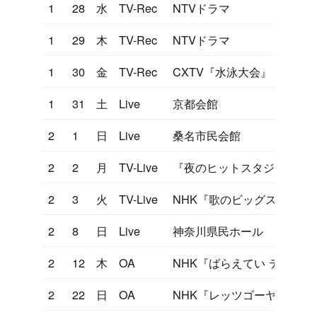
1
28
水
TV-Rec
NTVドラマ
1
29
木
TV-Rec
NTVドラマ
1
30
金
TV-Rec
CXTV『水泳大会』
1
31
土
Live
京都会館
2
1
日
Live
桑名市民会館
2
2
月
TV-Live
『夜のヒットスタジオ』眠
2
3
火
TV-Live
NHK『歌のビッグステージ
2
8
日
Live
神奈川県民ホール
2
12
木
OA
NHK『ばらえてい テレビ
2
22
日
OA
NHK『レッツゴーヤング』