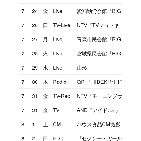
7
24
金
Live
愛知勤労会館『BIG GAME'81
7
26
日
TV-Live
NTV『TVジョッキー』
7
27
月
Live
青森市民会館『BIG GAME'81
7
28
火
Live
宮城県民会館『BIG GAME'81
7
29
水
Live
山形
7
30
木
Radio
QR 『HIDEKIとHIRO
7
31
金
TV-Rec
NTV『モーニングサラダ』
7
31
金
TV
ANB『アイドル7』
8
1
土
CM
ハウス食品CM撮影
8
2
日
ETC
『セクシー・ガール』でシン