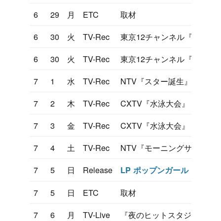
6
29
月
ETC
取材
6
30
火
TV-Rec
東京12チャンネル『ヤンヤ
6
30
火
TV-Rec
東京12チャンネル『凹凸大
7
1
水
TV-Rec
NTV『スター誕生』
7
2
木
TV-Rec
CXTV『水泳大会』
7
3
金
TV-Rec
CXTV『水泳大会』
7
4
土
TV-Rec
NTV『モーニングサラダ』
7
5
日
Release
LP ポップンガール・ヒデキ
7
5
日
ETC
取材
7
6
月
TV-Live
『夜のヒットスタジオ』セ