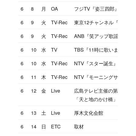
6
8
月
OA
フジTV『姿三四郎』で三四
6
9
火
TV-Rec
東京12チャンネル『ヤンヤ
6
9
火
TV-Rec
ANB『笑アップ歌謡曲大作
6
10
水
TV
TBS『11時に歌いましょう
6
10
水
TV-Rec
NTV『スター誕生』（後楽
6
11
木
TV-Rec
NTV『モーニングサラダ』
6
12
金
Live
広島テレビ主催の第8回広島
「天と地のかけ橋」を歌唱
6
13
土
Live
厚木文化会館
6
14
日
ETC
取材