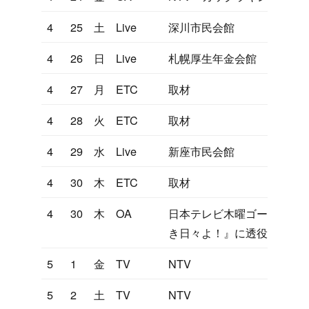
4
25
土
Live
深川市民会館
4
26
日
Live
札幌厚生年金会館
4
27
月
ETC
取材
4
28
火
ETC
取材
4
29
水
Live
新座市民会館
4
30
木
ETC
取材
4
30
木
OA
日本テレビ木曜ゴールデンド
き日々よ！』に透役で主演
5
1
金
TV
NTV
5
2
土
TV
NTV