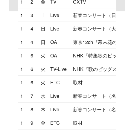
1
2
金
TV
CXTV
1
3
土
Live
新春コンサート（日本青
1
4
日
Live
新春コンサート（大阪厚生
1
4
日
OA
東京12ch『幕末花の美剣士
1
6
火
OA
NHK『特集歌のビッグステ
1
6
火
TV-Live
NHK『歌のビッグステージ
1
6
火
ETC
取材
1
7
水
Live
新春コンサート（名古屋勤
1
8
木
Live
新春コンサート（名古屋勤
1
9
金
ETC
取材