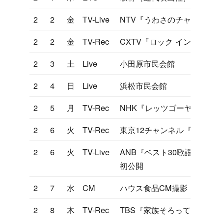
2
2
金
TV-Live
NTV『うわさのチャンネル
2
2
金
TV-Rec
CXTV『ロック イン ヒデキ
2
3
土
Live
小田原市民会館
2
4
日
Live
浜松市民会館
2
5
月
TV-Rec
NHK『レッツゴーヤング』
2
6
火
TV-Rec
東京12チャンネル『ヤンヤ
2
6
火
TV-Live
ANB『ベスト30歌謡曲』
初公開
2
7
水
CM
ハウス食品CM撮影
2
8
木
TV-Rec
TBS『家族そろって歌合戦