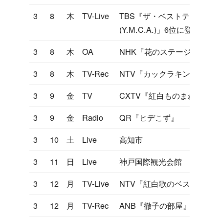
3
8
木
TV-Live
TBS『ザ・ベストテン』「YO
(Y.M.C.A.)」6位に登場
3
8
木
OA
NHK『花のステージ』
3
8
木
TV-Rec
NTV『カックラキン大放送
3
9
金
TV
CXTV『紅白ものまね』
3
9
金
Radio
QR『ヒデこず』
3
10
土
Live
高知市
3
11
日
Live
神戸国際観光会館
3
12
月
TV-Live
NTV『紅白歌のベストテン
3
12
月
TV-Rec
ANB『徹子の部屋』