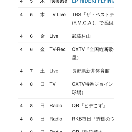
4
5
木
Release
LP HIDEKI FLYING UP
4
5
木
TV-Live
TBS『ザ・ベストテン』にお
(Y.M.C.A.)」で番組史上初
4
6
金
Live
武蔵村山
4
6
金
TV-Rec
CXTV『全国縦断歌合戦』
屋）
4
7
土
Live
長野県新井体育館
4
8
日
TV
CXTV特番ジョイントコンサ
球場）
4
8
日
Radio
QR『ヒデこず』
4
8
日
Radio
RKB毎日『秀樹のウィーク
4
8
日
Radio
QR『歌謡選抜』