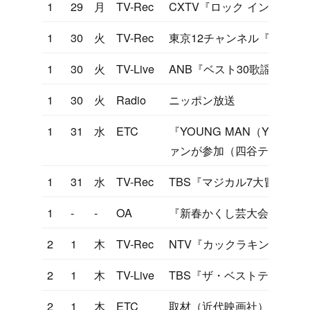
1
29
月
TV-Rec
CXTV『ロック イン ヒデキ
1
30
火
TV-Rec
東京12チャンネル『ヤンヤ
1
30
火
TV-Live
ANB『ベスト30歌謡曲』
1
30
火
Radio
ニッポン放送
1
31
水
ETC
『YOUNG MAN（Y.M.C
ァンが参加（四谷テイクワ
1
31
水
TV-Rec
TBS『マジカル7大冒険』
1
-
-
OA
『新春かくし芸大会』～歌
2
1
木
TV-Rec
NTV『カックラキン大放送
2
1
木
TV-Live
TBS『ザ・ベストテン』（
2
1
木
ETC
取材（近代映画社）