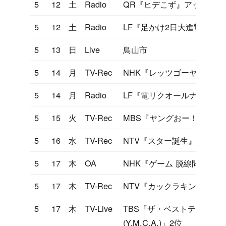
5
12
土
Radio
QR『ヒデこず』アップルメ
5
12
土
Radio
LF『足かけ2日大進撃』
5
13
日
Live
鳥山市
5
14
月
TV-Rec
NHK『レッツゴーヤング』
5
14
月
Radio
LF『電リクオールナイト』
5
15
火
TV-Rec
MBS『ヤングおー！おー！
5
16
水
TV-Rec
NTV『スター誕生』
5
17
木
OA
NHK『ゲーム 脱線問答』
5
17
木
TV-Rec
NTV『カックラキン大放送
5
17
木
TV-Live
TBS『ザ・ベストテン』「YO
(Y.M.C.A.)」2位