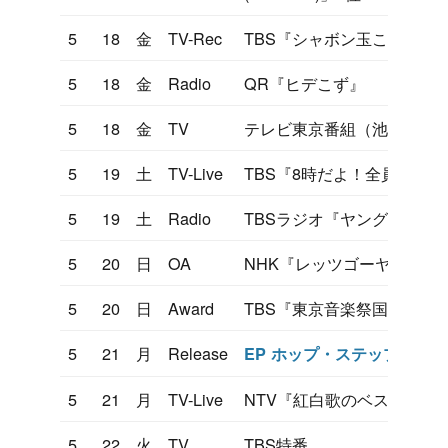
5
18
金
TV-Rec
TBS『シャボン玉こんにち
5
18
金
Radio
QR『ヒデこず』
5
18
金
TV
テレビ東京番組（池袋プー
5
19
土
TV-Live
TBS『8時だよ！全員集合
5
19
土
Radio
TBSラジオ『ヤングタウン
5
20
日
OA
NHK『レッツゴーヤング』
5
20
日
Award
TBS『東京音楽祭国内大会
5
21
月
Release
EP ホップ・ステップ・ジ
5
21
月
TV-Live
NTV『紅白歌のベストテン5
5
22
火
TV
TBS特番