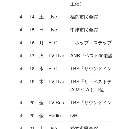
主催）
4
14
土
Live
福岡市民会館
4
15
日
Live
中津市民会館
4
16
月
ETC
「ホップ・ステップ・ジャ
4
17
火
TV-Live
ANB『ベスト30歌謡曲』
4
18
水
ETC
TBS『サウンドインS』リ
4
19
木
TV-Live
TBS『ザ・ベストテン』「YO
(Y.M.C.A.)」1位
4
20
金
TV-Rec
TBS『サウンドインS』
4
20
金
Radio
QR
4
21
土
Live
松本市民会館