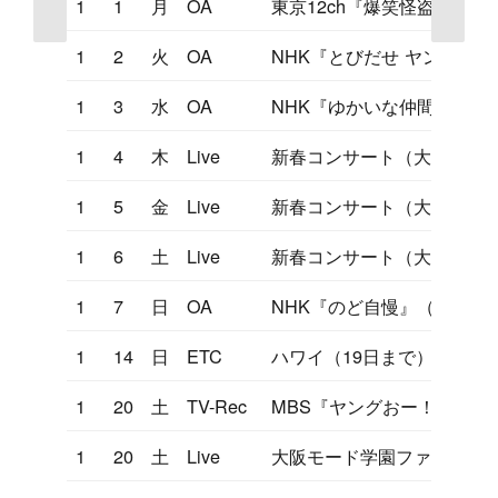
1
1
月
OA
東京12ch『爆笑怪盗猫ニャ
1
2
火
OA
NHK『とびだせ ヤング！』
1
3
水
OA
NHK『ゆかいな仲間』
1
4
木
Live
新春コンサート（大阪厚生
1
5
金
Live
新春コンサート（大阪厚生
1
6
土
Live
新春コンサート（大阪厚生
1
7
日
OA
NHK『のど自慢』（和歌山
1
14
日
ETC
ハワイ（19日まで）
1
20
土
TV-Rec
MBS『ヤングおー！おー！
1
20
土
Live
大阪モード学園ファッショ