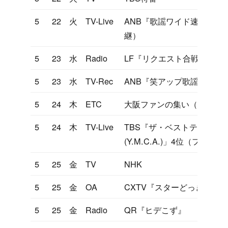
5
22
火
TV-Live
ANB『歌謡ワイド速報』（
継）
5
23
水
Radio
LF『リクエスト合戦』
5
23
水
TV-Rec
ANB『笑アップ歌謡曲大作
5
24
木
ETC
大阪ファンの集い（大阪エ
5
24
木
TV-Live
TBS『ザ・ベストテン』「YO
(Y.M.C.A.)」4位（ファ
5
25
金
TV
NHK
5
25
金
OA
CXTV『スターどっきり』
5
25
金
Radio
QR『ヒデこず』