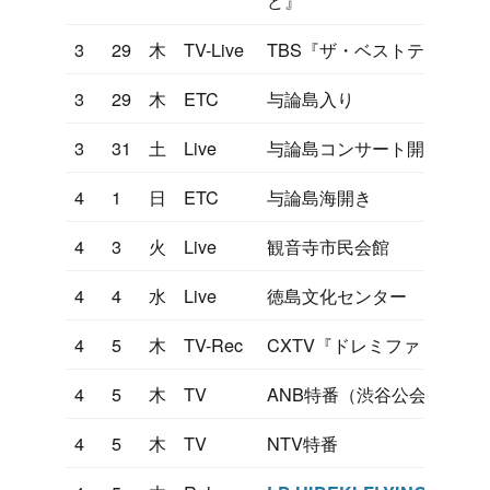
3
29
木
TV-Live
TBS『ザ・ベストテン』（
3
29
木
ETC
与論島入り
3
31
土
Live
与論島コンサート開催
4
1
日
ETC
与論島海開き
4
3
火
Live
観音寺市民会館
4
4
水
Live
徳島文化センター
4
5
木
TV-Rec
CXTV『ドレミファドン』
4
5
木
TV
ANB特番（渋谷公会堂）
4
5
木
TV
NTV特番