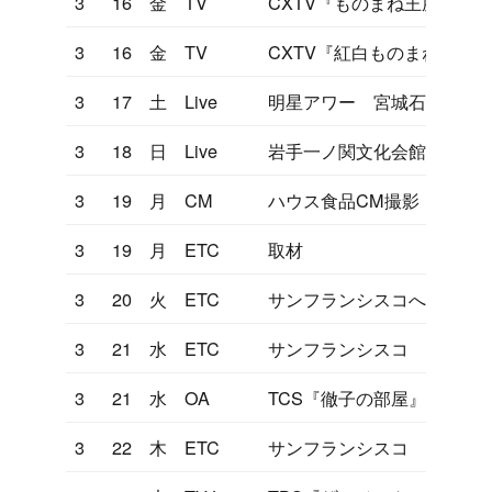
3
16
金
TV
CXTV『ものまね王座決定
3
16
金
TV
CXTV『紅白ものまね』
3
17
土
Live
明星アワー 宮城石巻市
3
18
日
Live
岩手一ノ関文化会館
3
19
月
CM
ハウス食品CM撮影
3
19
月
ETC
取材
3
20
火
ETC
サンフランシスコへ出発
3
21
水
ETC
サンフランシスコ
3
21
水
OA
TCS『徹子の部屋』
3
22
木
ETC
サンフランシスコ