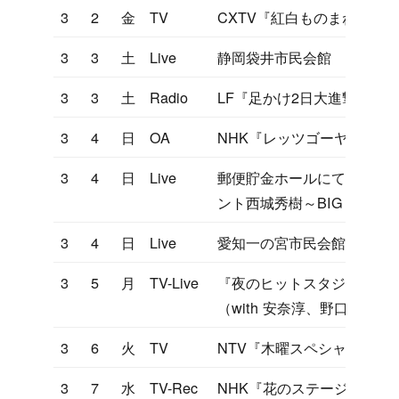
3
2
金
TV
CXTV『紅白ものまね』
3
3
土
Live
静岡袋井市民会館
3
3
土
Radio
LF『足かけ2日大進撃』
3
4
日
OA
NHK『レッツゴーヤング』
3
4
日
Live
郵便貯金ホールにてフィル
ント西城秀樹～BIG GAME 
3
4
日
Live
愛知一の宮市民会館
3
5
月
TV-Live
『夜のヒットスタジオ』ヤ
（with 安奈淳、野口五郎
3
6
火
TV
NTV『木曜スペシャル わ
3
7
水
TV-Rec
NHK『花のステージ』（N