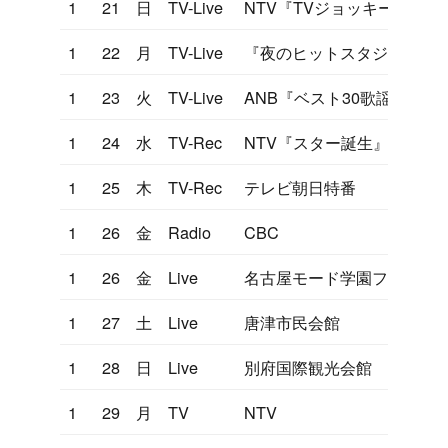
1
21
日
TV-Live
NTV『TVジョッキー』
1
22
月
TV-Live
『夜のヒットスタジオ』遥
1
23
火
TV-Live
ANB『ベスト30歌謡曲』
1
24
水
TV-Rec
NTV『スター誕生』
1
25
木
TV-Rec
テレビ朝日特番
1
26
金
Radio
CBC
1
26
金
Live
名古屋モード学園ファッシ
1
27
土
Live
唐津市民会館
1
28
日
Live
別府国際観光会館
1
29
月
TV
NTV