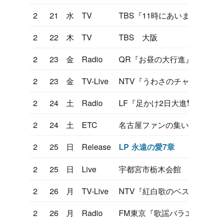
2
21
水
TV
TBS『11時にあいましょう
2
22
木
TV
TBS 大阪
2
23
金
Radio
QR『お昼の大行進』
2
23
金
TV-Live
NTV『うわさのチャンネル
2
24
土
Radio
LF『足かけ2日大進撃』
2
24
土
ETC
名古屋ファンの集い
2
25
日
Release
LP 永遠の愛7章
2
25
日
Live
宇都宮市栃木会館
2
26
月
TV-Live
NTV『紅白歌のベストテン
2
26
月
Radio
FM東京『歌謡バラエティー