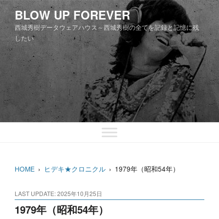
コ
BLOW UP FOREVER
ン
西城秀樹データウェアハウス～西城秀樹の全てを記録と記憶に残
テ
したい
ン
ツ
へ
ス
キ
ッ
プ
HOME
›
ヒデキ★クロニクル
›
1979年（昭和54年）
LAST UPDATE: 2025年10月25日
1979年（昭和54年）