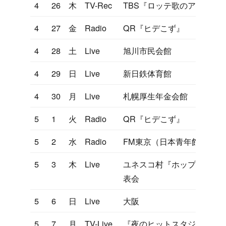
4
26
木
TV-Rec
TBS『ロッテ歌のアルバム
4
27
金
Radio
QR『ヒデこず』
4
28
土
Live
旭川市民会館
4
29
日
Live
新日鉄体育館
4
30
月
Live
札幌厚生年金会館
5
1
火
Radio
QR『ヒデこず』
5
2
水
Radio
FM東京（日本青年館）
5
3
木
Live
ユネスコ村『ホップ・ステ
表会
5
6
日
Live
大阪
5
7
月
TV-Live
『夜のヒットスタジオ』ホ