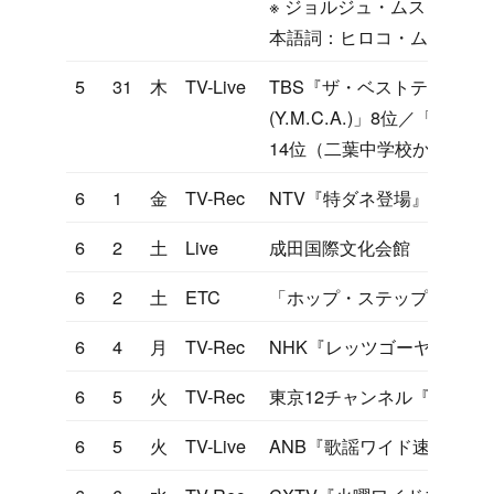
※ ジョルジュ・ムスタキの
本語詞：ヒロコ・ムトー氏
5
31
木
TV-Live
TBS『ザ・ベストテン』「YO
(Y.M.C.A.)」8位／「
14位（二葉中学校から中継
6
1
金
TV-Rec
NTV『特ダネ登場』（横浜
6
2
土
Live
成田国際文化会館
6
2
土
ETC
「ホップ・ステップ・ジャ
6
4
月
TV-Rec
NHK『レッツゴーヤング』
6
5
火
TV-Rec
東京12チャンネル『ヤンヤ
6
5
火
TV-Live
ANB『歌謡ワイド速報』