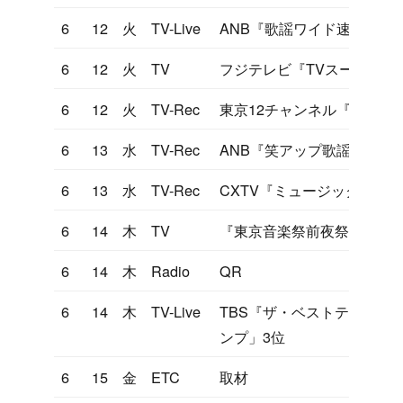
6
12
火
TV-Live
ANB『歌謡ワイド速報』
6
12
火
TV
フジテレビ『TVスーパーヒ
6
12
火
TV-Rec
東京12チャンネル『ヤンヤ
6
13
水
TV-Rec
ANB『笑アップ歌謡曲大作
6
13
水
TV-Rec
CXTV『ミュージックフェ
6
14
木
TV
『東京音楽祭前夜祭』
6
14
木
Radio
QR
6
14
木
TV-Live
TBS『ザ・ベストテン』「
ンプ」3位
6
15
金
ETC
取材