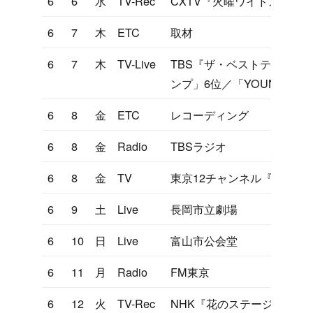
6
6
水
TV-Rec
CXTV『火曜ワイドスペシ
6
7
木
ETC
取材
6
7
木
TV-Live
TBS『ザ・ベストテン』「
ンプ」6位／「YOUNG MAN (
6
8
金
ETC
レコーディング
6
8
金
Radio
TBSラジオ
6
8
金
TV
東京12チャンネル『凹凸大
6
9
土
Live
長岡市立劇場
6
10
日
Live
富山市公会堂
6
11
月
Radio
FM東京
6
12
火
TV-Rec
NHK『花のステージ』