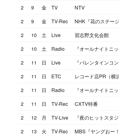
2
9
金
TV
NTV
2
9
金
TV-Rec
NHK『花のステージ』
2
10
土
Live
習志野文化会館
2
10
土
Radio
『オールナイトニッポン』
2
11
日
Live
『バレンタインコンサート
2
11
日
ETC
レコード店PR（横浜）
2
11
日
Radio
『オールナイトニッポン』
2
11
日
TV-Rec
CXTV特番
2
12
月
TV-Live
『夜のヒットスタジオ』
2
13
火
TV-Rec
MBS『ヤングおー！おー！