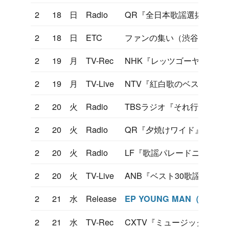
2
18
日
Radio
QR『全日本歌謡選抜』
2
18
日
ETC
ファンの集い（渋谷こけし-
2
19
月
TV-Rec
NHK『レッツゴーヤング』
2
19
月
TV-Live
NTV『紅白歌のベストテン
2
20
火
Radio
TBSラジオ『それ行け歌謡
2
20
火
Radio
QR『夕焼けワイド』
2
20
火
Radio
LF『歌謡パレードニッポン
2
20
火
TV-Live
ANB『ベスト30歌謡曲』
2
21
水
Release
EP YOUNG MAN（Y.M.C.
2
21
水
TV-Rec
CXTV『ミュージックフェ