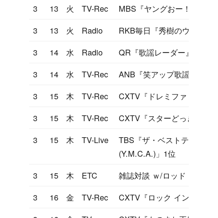
3
13
火
TV-Rec
MBS『ヤングおー！おー！
3
13
火
Radio
RKB毎日『秀樹のウィーク
3
14
水
Radio
QR『歌謡レーダー』
3
14
水
TV-Rec
ANB『笑アップ歌謡曲大作
3
15
木
TV-Rec
CXTV『ドレミファドン』
3
15
木
TV-Rec
CXTV『スターどっきり』
3
15
木
TV-Live
TBS『ザ・ベストテン』「YO
(Y.M.C.A.)」1位
3
15
木
ETC
雑誌対談 ｗ/ロッド・スチ
3
16
金
TV-Rec
CXTV『ロック イン ヒデキ