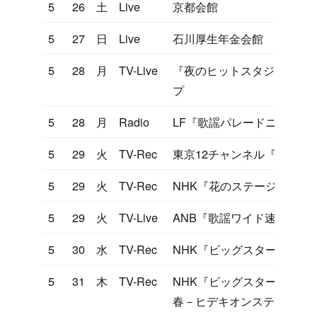
5
26
土
Live
京都会館
5
27
日
Live
石川厚生年金会館
5
28
月
TV-Live
『夜のヒットスタジオ』ホ
プ
5
28
月
Radio
LF『歌謡パレードニッポン
5
29
火
TV-Rec
東京12チャンネル『ヤンヤ
5
29
火
TV-Rec
NHK『花のステージ』
5
29
火
TV-Live
ANB『歌謡ワイド速報』
5
30
水
TV-Rec
NHK『ビッグスタースペシ
5
31
木
TV-Rec
NHK『ビッグスタースペシ
春－ヒデキオンステージ」