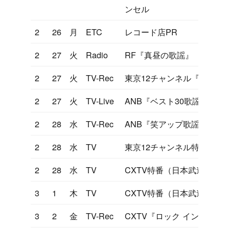
ンセル
2
26
月
ETC
レコード店PR
2
27
火
Radio
RF『真昼の歌謡』
2
27
火
TV-Rec
東京12チャンネル『ヤンヤ
2
27
火
TV-Live
ANB『ベスト30歌謡曲』
2
28
水
TV-Rec
ANB『笑アップ歌謡曲大作
2
28
水
TV
東京12チャンネル特番
2
28
水
TV
CXTV特番（日本武道館）
3
1
木
TV
CXTV特番（日本武道館）
3
2
金
TV-Rec
CXTV『ロック イン ヒデキ