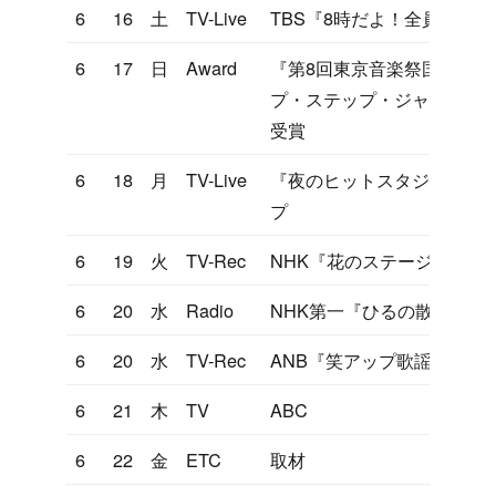
6
16
土
TV-Live
TBS『8時だよ！全員集合』
6
17
日
Award
『第8回東京音楽祭国内大会
プ・ステップ・ジャンプ」
受賞
6
18
月
TV-Live
『夜のヒットスタジオ』ホ
プ
6
19
火
TV-Rec
NHK『花のステージ』
6
20
水
Radio
NHK第一『ひるの散歩道』
6
20
水
TV-Rec
ANB『笑アップ歌謡曲大作
6
21
木
TV
ABC
6
22
金
ETC
取材