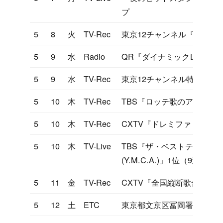
プ
5
8
火
TV-Rec
東京12チャンネル『ヤンヤ
5
9
水
Radio
QR『ダイナミックレーダー
5
9
水
TV-Rec
東京12チャンネル特番
5
10
木
TV-Rec
TBS『ロッテ歌のアルバム
5
10
木
TV-Rec
CXTV『ドレミファドン』
5
10
木
TV-Live
TBS『ザ・ベストテン』「YO
(Y.M.C.A.)」1位（9週連続
5
11
金
TV-Rec
CXTV『全国縦断歌合戦』
5
12
土
ETC
東京都文京区冨岡署で一日