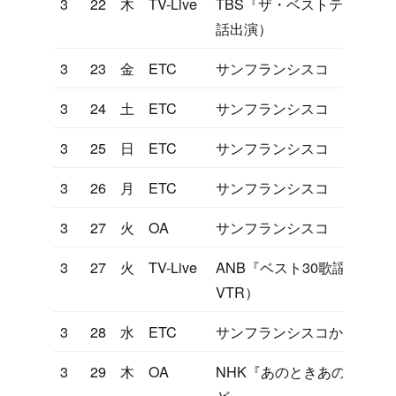
3
22
木
TV-Live
TBS『ザ・ベストテン』（
話出演）
3
23
金
ETC
サンフランシスコ
3
24
土
ETC
サンフランシスコ
3
25
日
ETC
サンフランシスコ
3
26
月
ETC
サンフランシスコ
3
27
火
OA
サンフランシスコ
3
27
火
TV-Live
ANB『ベスト30歌謡曲』
VTR）
3
28
水
ETC
サンフランシスコから帰国
3
29
木
OA
NHK『あのときあの歌このス
ど』