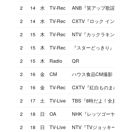
2
14
水
TV-Rec
ANB『笑アップ歌謡曲大作
2
14
水
TV-Rec
CXTV『ロック イン ヒデキ
2
15
木
TV-Rec
NTV『カックラキン大放送
2
15
木
TV-Rec
『スターどっきり』
2
15
木
Radio
QR
2
16
金
CM
ハウス食品CM撮影
2
16
金
TV-Rec
CXTV『紅白ものまね』
2
17
土
TV-Live
TBS『8時だよ！全員集合
2
18
日
OA
NHK『レッツゴーヤング』
2
18
日
TV-Live
NTV『TVジョッキー』