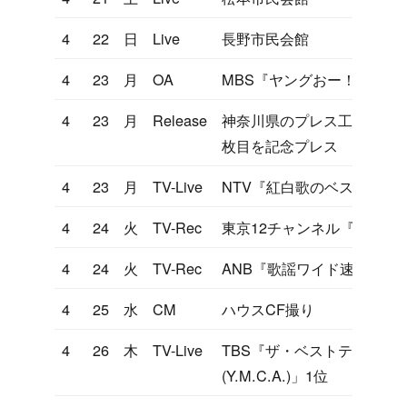
4
22
日
Live
長野市民会館
4
23
月
OA
MBS『ヤングおー！おー！
4
23
月
Release
神奈川県のプレス工場にて、Y
枚目を記念プレス
4
23
月
TV-Live
NTV『紅白歌のベストテン
4
24
火
TV-Rec
東京12チャンネル『ヤンヤ
4
24
火
TV-Rec
ANB『歌謡ワイド速報』
4
25
水
CM
ハウスCF撮り
4
26
木
TV-Live
TBS『ザ・ベストテン』「YO
(Y.M.C.A.)」1位