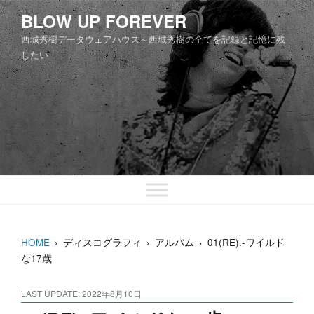
コ
BLOW UP FOREVER
ン
西城秀樹データウェアハウス～西城秀樹の全てを記録と記憶に残
テ
したい
ン
ツ
へ
ス
キ
ッ
プ
HOME
›
ディスコグラフィ
›
アルバム
›
01(RE).-ワイルド
な17歳
LAST UPDATE: 2022年8月10日