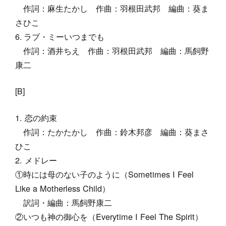
作詞：麻生たかし 作曲：羽根田武邦 編曲：葵ま
さひこ
ラブ・ミーいつまでも
作詞：酒井ちえ 作曲：羽根田武邦 編曲：馬飼野
康二
[B]
恋の約束
作詞：たかたかし 作曲：鈴木邦彦 編曲：葵まさ
ひこ
メドレー
①時には母のない子のように（Sometimes I Feel
Like a Motherless Child）
訳詞・編曲：馬飼野康二
②いつも神の御心を（Everytime I Feel The Spirit）