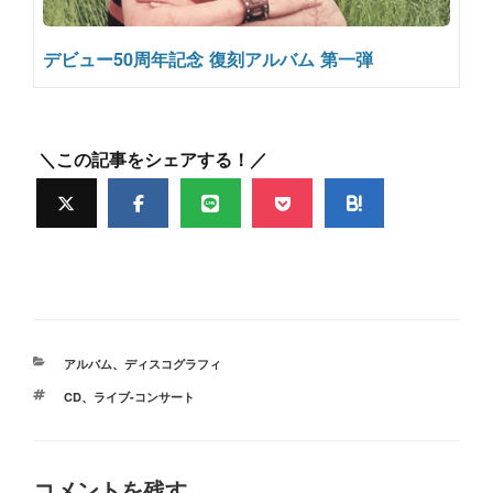
デビュー50周年記念 復刻アルバム 第一弾
＼この記事をシェアする！／
カ
アルバム
、
ディスコグラフィ
テ
タ
CD
、
ライブ-コンサート
ゴ
グ
リ
ー
コメントを残す