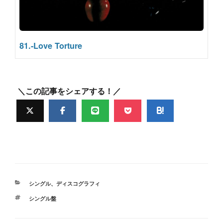
81.-Love Torture
＼この記事をシェアする！／
カ
シングル
、
ディスコグラフィ
テ
タ
シングル盤
ゴ
グ
リ
ー