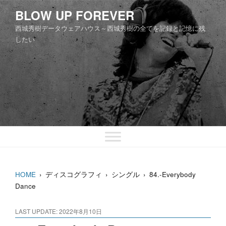
コ
BLOW UP FOREVER
ン
西城秀樹データウェアハウス～西城秀樹の全てを記録と記憶に残
テ
したい
ン
ツ
へ
ス
キ
ッ
プ
HOME
›
ディスコグラフィ
›
シングル
›
84.-Everybody
Dance
LAST UPDATE: 2022年8月10日