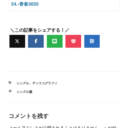
54.-青春3650
＼この記事をシェアする！／
カ
シングル
、
ディスコグラフィ
テ
タ
シングル盤
ゴ
グ
リ
ー
コメントを残す
メールアドレスが公開されることはありません。
※
が付