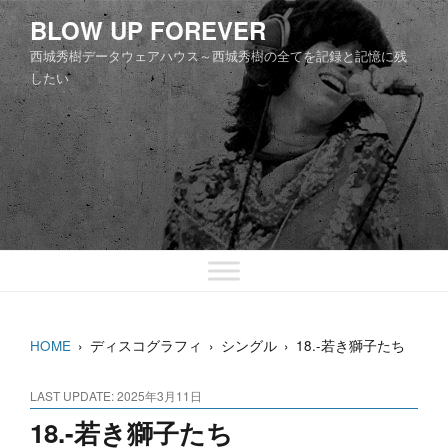
コ
BLOW UP FOREVER
ン
西城秀樹データウェアハウス～西城秀樹の全てを記録と記憶に残
テ
したい
ン
ツ
へ
ス
キ
ッ
プ
HOME
›
ディスコグラフィ
›
シングル
›
18.-若き獅子たち
LAST UPDATE: 2025年3月11日
18.-若き獅子たち