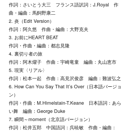
作詞：さいとう大三 フランス語訳詞：J.Royal 作
曲・編曲：馬飼野康二
炎（Edit Version）
作詞：阿久悠 作曲・編曲：大野克夫
お前にHEART BEAT
作詞・作曲・編曲：都志見隆
裏切り者の旅
作詞：阿木燿子 作曲：宇崎竜童 編曲：丸山恵市
現実〈リアル〉
作詞：松本一起 作曲：高見沢俊彦 編曲：難波弘之
How Can You Say That It’s Over（日本語バージョ
ン）
作詞・作曲：M.Himelstain-T.Keane 日本語詞：あら
い舞 編曲：George Duke
瞬間～moment（北京語バージョン）
作詞：松井五郎 中国語詞：呉暁敏 作曲・編曲：