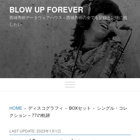
コ
BLOW UP FOREVER
ン
西城秀樹データウェアハウス～西城秀樹の全てを記録と記憶に残
テ
したい
ン
ツ
へ
ス
キ
ッ
プ
HOME
›
ディスコグラフィ
›
BOXセット
›
シングル・コレ
クション – 77の軌跡
LAST UPDATE: 2023年1月1日