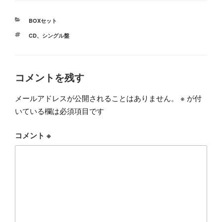
カ
BOXセット
テ
タ
CD
、
シングル盤
ゴ
グ
リ
ー
コメントを残す
メールアドレスが公開されることはありません。
※
が付
いている欄は必須項目です
コメント
※