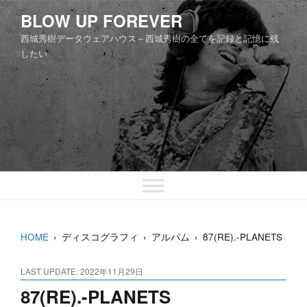
コ
BLOW UP FOREVER
ン
西城秀樹データウェアハウス～西城秀樹の全てを記録と記憶に残
テ
したい
ン
ツ
へ
ス
キ
ッ
プ
HOME
›
ディスコグラフィ
›
アルバム
›
87(RE).-PLANETS
LAST UPDATE: 2022年11月29日
87(RE).-PLANETS