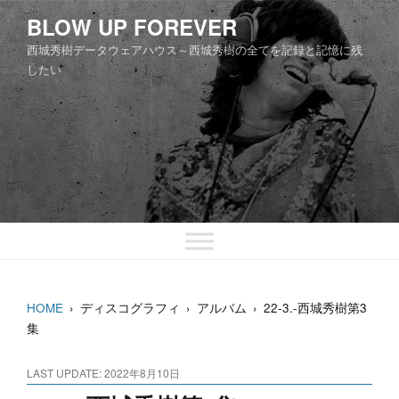
コ
BLOW UP FOREVER
ン
西城秀樹データウェアハウス～西城秀樹の全てを記録と記憶に残
テ
したい
ン
ツ
へ
ス
キ
ッ
プ
HOME
›
ディスコグラフィ
›
アルバム
›
22-3.-西城秀樹第3
集
LAST UPDATE: 2022年8月10日